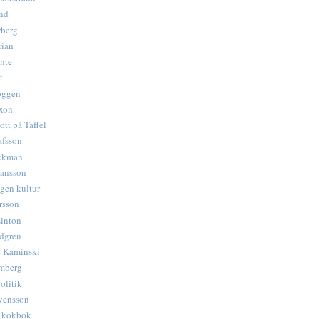
nd
rberg
rian
nte
t
oggen
xon
ott på Taffel
afsson
ckman
hansson
gen kultur
rsson
inton
dgren
e Kaminski
mberg
olitik
vensson
s kokbok