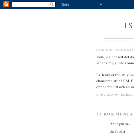
I
ONSDAG, AUGUSTI 
Jodå, jag har sett det 
så tänker jag inte komm
Ps. Känn er fria att kom
chanserna att nå EM. El
öppna för allt och än så
UPPLAGD AV
ISOBEL
31 KOMMENTA
Anonym sa...
du är bäst!