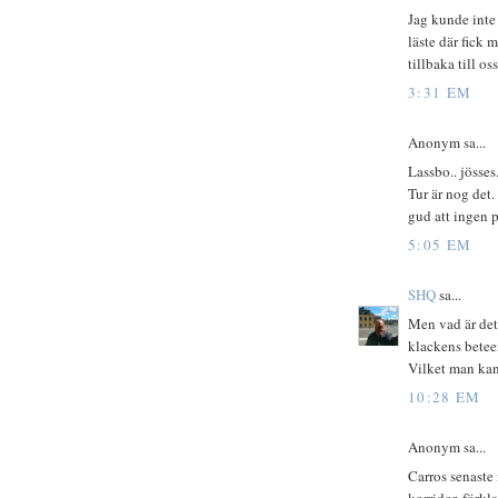
Jag kunde inte 
läste där fick 
tillbaka till os
3:31 EM
Anonym sa...
Lassbo.. jösse
Tur är nog det.
gud att ingen p
5:05 EM
SHQ
sa...
Men vad är det 
klackens betee
Vilket man kan
10:28 EM
Anonym sa...
Carros senaste 