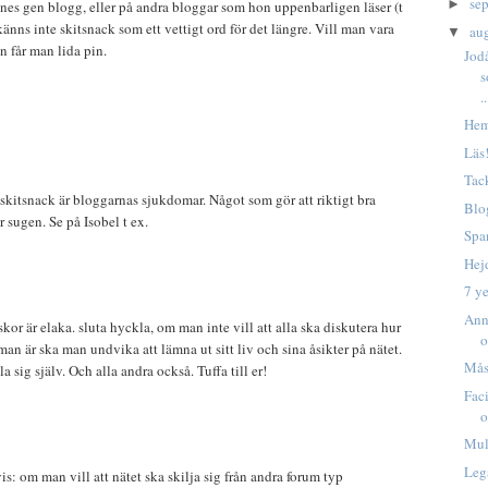
se
►
es gen blogg, eller på andra bloggar som hon uppenbarligen läser (t
känns inte skitsnack som ett vettigt ord för det längre. Vill man vara
au
▼
n får man lida pin.
Jodå
s
..
Hem
Läs
Tac
skitsnack är bloggarnas sjukdomar. Något som gör att riktigt bra
Blo
 sugen. Se på Isobel t ex.
Spa
Hej
7 y
Ann
kor är elaka. sluta hyckla, om man inte vill att alla ska diskutera hur
o
man är ska man undvika att lämna ut sitt liv och sina åsikter på nätet.
Mås
a sig själv. Och alla andra också. Tuffa till er!
Fac
o
Mul
Leg
vis: om man vill att nätet ska skilja sig från andra forum typ