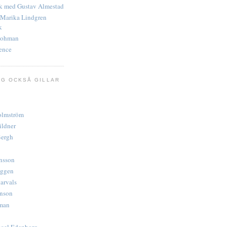
lk med Gustav Almestad
- Marika Lindgren
k
Bohman
ence
AG OCKSÅ GILLAR
olmström
ildner
Bergh
nsson
oggen
arvals
hnson
man