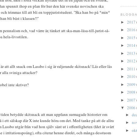
arar hon, men i förra veckan flyttade det in en japan och en svensk,
dan spunnit ihop en plan för hur den här svenske novischen ska
och trimmas till att bli en toppjuriststudent. "Ska han bo på *min*
BLOGGA
 han bli bäst i klassen!!"
2017
►
2016
►
pennalism och, vad värre är, tänket att ska-man-läsa-till-jurist-så-
 hela-livsstilen.
2015
►
2014
►
2013
►
2012
►
 är att allt snack om Lassbo i sig är raljerande skitsnack! Läs eller läs
2011
►
r alla sviniga attacker?
2010
►
2009
sobel inte skriver?
►
2008
►
2007
►
2006
▼
 tiden betydde skitsnack att man uppfann surmagade historier om
de
►
å i ett sälskap där X inte kunde höra om det. Med tanke på att de allra
no
►
m Lassbo utgår från vad hon själv sänt ut i offentligheten (fdet är svårt
ok
►
e i irritationspoäng), ofta citerar henne direkt, och många desstuom