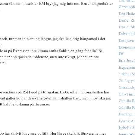
Carl-Mic
iksom vänstern, fascister. EM bryr jag mig inte om. Bra charkprodukter
Christoph
.
Dan Hall
Daniel Ri
Daniel Åb
Debutant
nack, tur man inte är ung längre, jag skulle aldrig hängamed i det
Det ljuva 
t.
Economis
le ni på Expressen inte kunna sänka Sahlin en gång för alla? Ni
Eff
an när hon tjackade toblerone, men inte riktigt, jobbet är inte
Erik Jose
t ni.
Expressen
Gabriel St
Go fug yo
Griskinds
rven finns på Pol Food på torsgatan. La Gazelle i hötorgshallen har
Grovt init
ad gäller kött är dessvärre östermalmshallen bäst, men i höst ska jag
Gunilla B
ett halvt eko-lamm på rheum.se.
Gunilla K
Hemliga 
Henrik Al
Isabelle S
o har skrivit idag ang politik. Hur länge ska folk försvara hennes
Jenny Wes