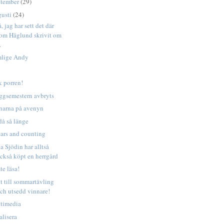
ptember
(29)
gusti
(24)
, jag har sett det där
om Häglund skrivit om
.
lige Andy
!
k porren!
ggsemestern avbryts
narna på avenyn
då så länge
ears and counting
a Sjödin har alltså
ckså köpt en herrgård
te läsa!
it till sommartävling
ch utsedd vinnare!
timedia
alisera