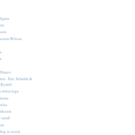
llgren
rtz
sson
tesson-Wilson
a
a
Blanco
ten - Eric Schüldt &
 Rydell
 rötter regn
inina
ulas
riksson
 straff
gen
rig sa sexist