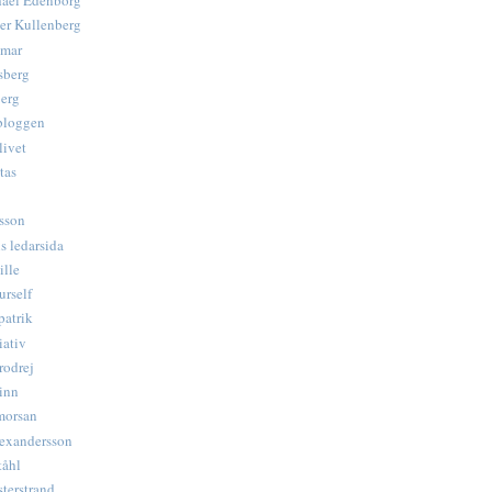
hael Edenborg
er Kullenberg
emar
sberg
erg
bloggen
livet
tas
fsson
s ledarsida
ille
urself
patrik
iativ
rodrej
inn
morsan
exandersson
tåhl
terstrand