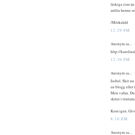
läskiga (om än 
anlita henne s
/Mörkrädd
12:29 FM
Anonym sa...
http://karolin
12:30 FM
Anonym sa...
Isobel. Skit nu
en blogg eller 
Men vafan. Du ä
skiter i töntar
Kom igen. Give
8:10 EM
Anonym sa...