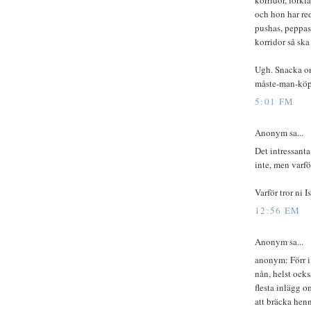
korridor, förkl
och hon har re
pushas, peppas 
korridor så ska
Ugh. Snacka om 
måste-man-köpa
5:01 FM
Anonym sa...
Det intressanta
inte, men varfö
Varför tror ni I
12:56 EM
Anonym sa...
anonym: Förr i
nån, helst ocks
flesta inlägg o
att bräcka henn