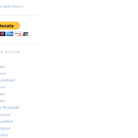
A MIN PROFIL
AG GILLAR
mer
sson
esterlund
ton
nte
mås
re Winbladh
nusson
Lundblad
rggren
artin