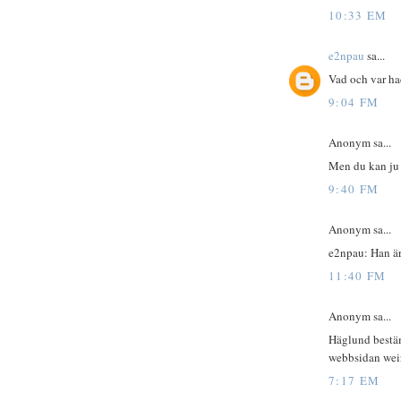
10:33 EM
e2npau
sa...
Vad och var h
9:04 FM
Anonym sa...
Men du kan ju 
9:40 FM
Anonym sa...
e2npau: Han är 
11:40 FM
Anonym sa...
Häglund bestäm
webbsidan weir
7:17 EM