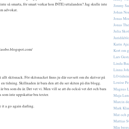
inte så smarta, för smart verkar hon INTE) uttalanden? Jag skulle inte
Jimmy Sa
om advokat.
Johan No
Jonas Mo
Jonas The
Julia Skot
Juridikbl
Karin Aja
alassbo.blogspot.com/
Kort om g
Lars Gust
Linda Ba
Linna Jo
LO-tidnin
 i allt skitsnack. För skitsnacket finns ju där oavsett om du skriver på
Louise Pe
i en tidning. Skillnaden är bara den att du ser skiten på din blogg.
r bra som du är. Det vet vi. Men vill se att du också vet det och bara
Magnus L
na som inte uppskattar bra texter.
Maja Lun
Marcin d
 it a go again darling.
Mark Kla
Mat och p
Mattias S
Min bror