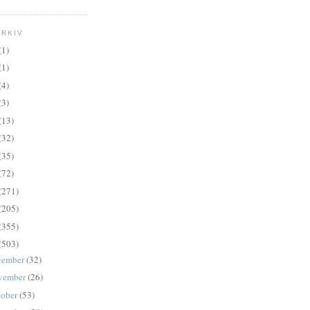
RKIV
(1)
(1)
(4)
(3)
(13)
(32)
(35)
(72)
(271)
(205)
(355)
(503)
cember
(32)
vember
(26)
tober
(53)