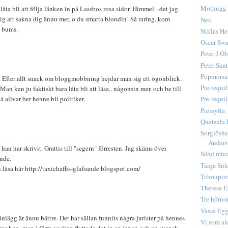
Mothugg
låta bli att följa länken in på Lassbos rosa sidor. Himmel - det jag
mig att sakna dig ännu mer, o du smarta blondin! Så raring, kom
Neo
s bums.
Niklas He
Oscar Swa
Peter J Ol
Peter San
Popmorsa
s. Efter allt snack om bloggmobbning hejdar man sig ett ögonblick.
Pre-tequil
 Man kan ju faktiskt bara låta bli att läsa.. någonsin mer. och be till
å allvar ber henne bli politiker.
Pre-tequil
Pressylta
Quetzala 
Sorglöshe
Anders
han har skrivit. Grattis till "segern" förresten. Jag skäms över
Sänd mina
nde.
Tanja Suh
 läsa här http://taxichaffis-glafsande.blogspot.com/
Tchoupito
Therese E
Tre hörnor
Vassa Eg
inlägg är ännu bättre. Det har sällan funnits några jurister på hennes
Vi som ald