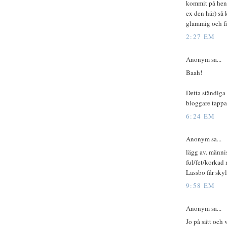
kommit på henn
ex den här) så 
glammig och fi
2:27 EM
Anonym sa...
Baah!
Detta ständiga 
bloggare tappar
6:24 EM
Anonym sa...
lägg av. männis
ful/fet/korkad 
Lassbo får skyll
9:58 EM
Anonym sa...
Jo på sätt och 