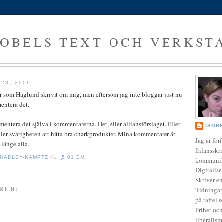
SOBELS TEXT OCH VERKST
23, 2006
där som Häglund skrivit om mig, men eftersom jag inte bloggar just nu
entera det.
mentera det själva i kommentarerna. Det, eller alliansförslaget. Eller
ISOB
ler svårigheten att hitta bra charkprodukter. Mina kommentarer är
Jag är för
 länge alla.
frilansskr
 HADLEY-KAMPTZ
KL.
5:01 EM
kommunik
Digitalis
Skriver e
RER:
Tidningar
på taffel.
Frihet och
liberalis