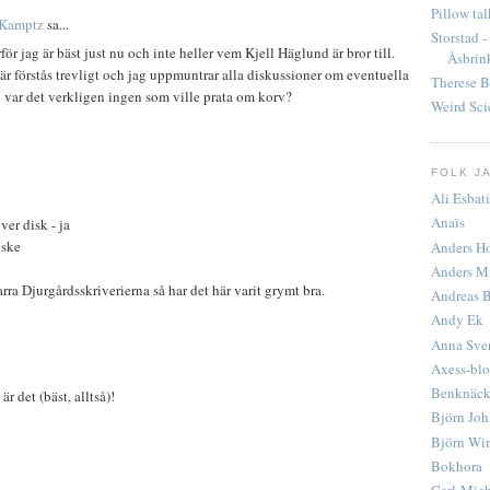
Pillow ta
-Kamptz
sa...
Storstad 
rför jag är bäst just nu och inte heller vem Kjell Häglund är bror till.
Åsbrin
är förstås trevligt och jag uppmuntrar alla diskussioner om eventuella
Therese 
 var det verkligen ingen som ville prata om korv?
Weird Sci
FOLK J
Ali Esbati
Anaïs
er disk - ja
nske
Anders H
Anders M
arra Djurgårdsskriverierna så har det här varit grymt bra.
Andreas 
Andy Ek
Anna Sve
Axess-bl
Benknäck
 är det (bäst, alltså)!
Björn Jo
Björn Wi
Bokhora