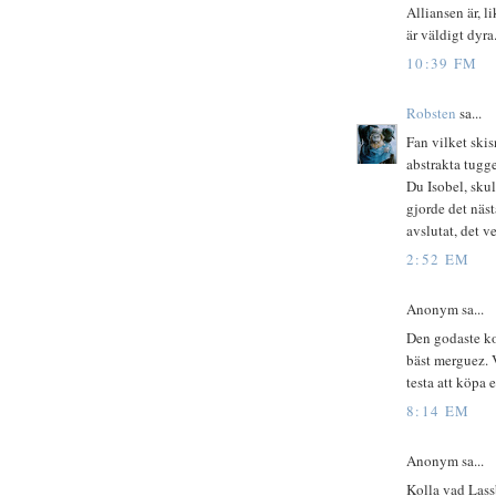
Alliansen är, l
är väldigt dyra
10:39 FM
Robsten
sa...
Fan vilket skis
abstrakta tugge
Du Isobel, skul
gjorde det näst
avslutat, det ve
2:52 EM
Anonym sa...
Den godaste ko
bäst merguez. V
testa att köpa 
8:14 EM
Anonym sa...
Kolla vad Lassb