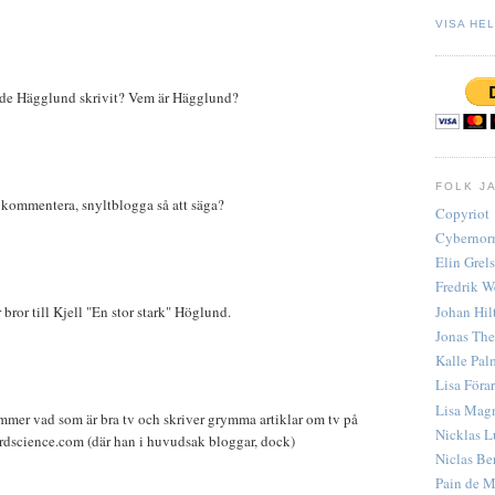
VISA HEL
ade Hägglund skrivit? Vem är Hägglund?
FOLK J
kommentera, snyltblogga så att säga?
Copyriot
Cybernor
Elin Grel
Fredrik W
Johan Hil
bror till Kjell "En stor stark" Höglund.
Jonas The
Kalle Pal
Lisa Föra
Lisa Mag
mer vad som är bra tv och skriver grymma artiklar om tv på
Nicklas 
dscience.com (där han i huvudsak bloggar, dock)
Niclas Be
Pain de M